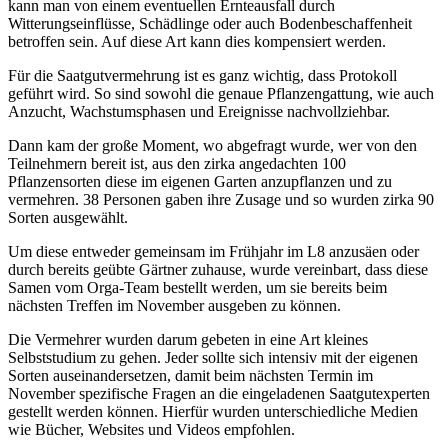
kann man von einem eventuellen Ernteausfall durch
Witterungseinflüsse, Schädlinge oder auch Bodenbeschaffenheit
betroffen sein. Auf diese Art kann dies kompensiert werden.
Für die Saatgutvermehrung ist es ganz wichtig, dass Protokoll
geführt wird. So sind sowohl die genaue Pflanzengattung, wie auch
Anzucht, Wachstumsphasen und Ereignisse nachvollziehbar.
Dann kam der große Moment, wo abgefragt wurde, wer von den
Teilnehmern bereit ist, aus den zirka angedachten 100
Pflanzensorten diese im eigenen Garten anzupflanzen und zu
vermehren. 38 Personen gaben ihre Zusage und so wurden zirka 90
Sorten ausgewählt.
Um diese entweder gemeinsam im Frühjahr im L8 anzusäen oder
durch bereits geübte Gärtner zuhause, wurde vereinbart, dass diese
Samen vom Orga-Team bestellt werden, um sie bereits beim
nächsten Treffen im November ausgeben zu können.
Die Vermehrer wurden darum gebeten in eine Art kleines
Selbststudium zu gehen. Jeder sollte sich intensiv mit der eigenen
Sorten auseinandersetzen, damit beim nächsten Termin im
November spezifische Fragen an die eingeladenen Saatgutexperten
gestellt werden können. Hierfür wurden unterschiedliche Medien
wie Bücher, Websites und Videos empfohlen.