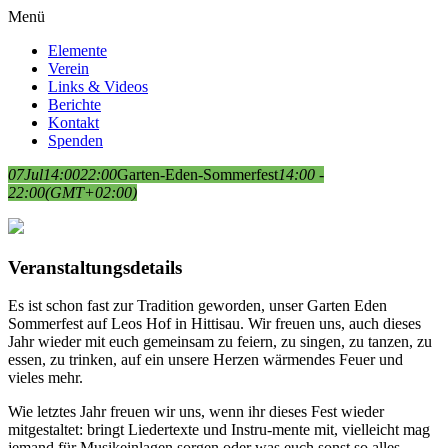
Menü
Elemente
Verein
Links & Videos
Berichte
Kontakt
Spenden
07
Jul
14:00
22:00
Garten-Eden-Sommerfest
14:00 -
22:00
(GMT+02:00)
Veranstaltungsdetails
Es ist schon fast zur Tradition geworden, unser Garten Eden
Sommerfest auf Leos Hof in Hittisau. Wir freuen uns, auch dieses
Jahr wieder mit euch gemeinsam zu feiern, zu singen, zu tanzen, zu
essen, zu trinken, auf ein unsere Herzen wärmendes Feuer und
vieles mehr.
Wie letztes Jahr freuen wir uns, wenn ihr dieses Fest wieder
mitgestaltet: bringt Liedertexte und Instru-mente mit, vielleicht mag
jemand für Musikeinlagen sorgen oder was euch sonst so alles